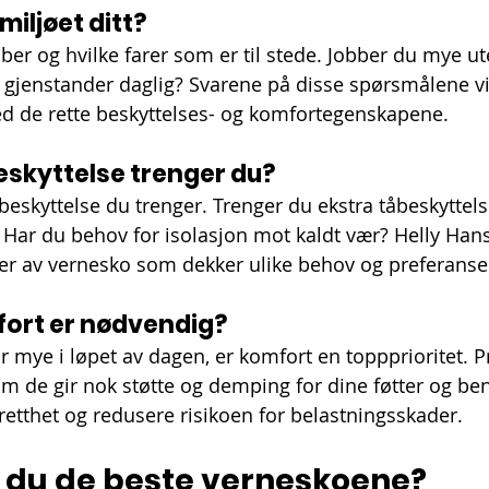
miljøet ditt?
er og hvilke farer som er til stede. Jobber du mye ute
gjenstander daglig? Svarene på disse spørsmålene vi
d de rette beskyttelses- og komfortegenskapene.
eskyttelse trenger du?
beskyttelse du trenger. Trenger du ekstra tåbeskyttelse
 Har du behov for isolasjon mot kaldt vær? Helly Ha
kter av vernesko som dekker ulike behov og preferanse
ort er nødvendig?
år mye i løpet av dagen, er komfort en toppprioritet. 
m de gir nok støtte og demping for dine føtter og be
retthet og redusere risikoen for belastningsskader.
r du de beste verneskoene?