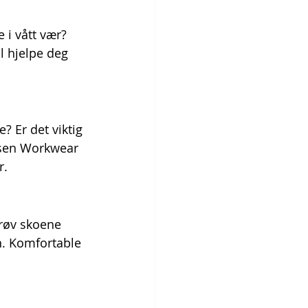
 i vått vær? 
l hjelpe deg 
? Er det viktig 
nsen Workwear 
r.
Prøv skoene 
n. Komfortable 