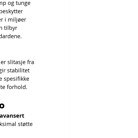
amp og tunge 
beskytter 
 i miljøer 
 tilbyr 
ndardene.
r slitasje fra 
r stabilitet 
e spesifikke 
åte forhold.
o
avansert 
ksimal støtte 