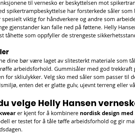
funksjonene til vernesko er beskyttelsen mot spikertr
d spikertrampbeskyttelse har forsterkede såler som 
 spesielt viktig for håndverkere og andre som arbeider
nge gjenstander kan falle ned på føttene. Helly Hansen
t tåhette som oppfyller de strengeste sikkerhetssta
ler
 dine bør være laget av slitesterkt materiale som tåle
 røffe arbeidsforhold. Gummisåler med god trekkraft gi
n for skliulykker. Velg sko med såler som passer til d
smiljø, enten det er glatte gulv, ujevnt terreng eller v
 du velge Helly Hansen vernesk
rkwear
 er kjent for å kombinere 
nordisk design med 
dell er testet for å tåle tøffe arbeidsforhold og gir ma
idsdagen.