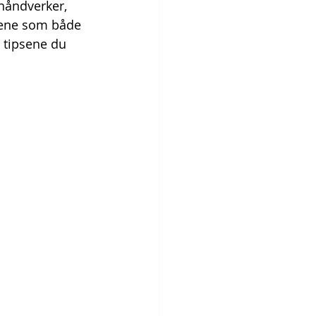
håndverker, 
oene som både 
u tipsene du 