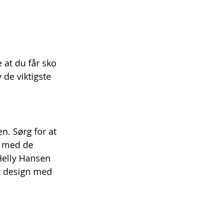
 at du får sko 
de viktigste 
. Sørg for at 
e med de 
Helly Hansen 
k design med 